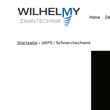
Skip
to
main
Home
Za
content
Startseite
»
UKPS / Schnarchschiene