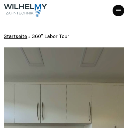
Skip
Menu
to
main
content
Startseite
»
360° Labor Tour