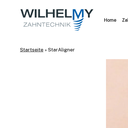
Skip
to
main
Home
Za
content
Startseite
»
StarAligner