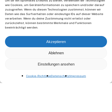
Um dir ein optimales Erlebnis zu bieten, verwenden wir Technologien
der Erfolg einer Aligner Therapie liegt in
wie Cookies, um Geräteinformationen zu speichern und/oder darauf
der Beratung über das mögliche
zuzugreifen. Wenn du diesen Technologien zustimmst, können wir
Daten wie das Surfverhalten oder eindeutige IDs auf dieser Website
Ergebnis und die technische Umsetzung.
verarbeiten. Wenn du deine Zustimmung nicht erteilst oder
Vertrauen Sie uns hier. Wir fertigen
zurückziehst, können bestimmte Merkmale und Funktionen
Aligner seit über 10 Jahren und begleiten
beeinträchtigt werden.
Patient und Behandler durch die
gesamte Therapie.
Akzeptieren
Bei dem Erstgespräch klären Sie die
Ablehnen
Wünsche des Patienten
Wir erstellen eine grobe Kostenplanung
Einstellungen ansehen
und dann eine detaillierte Planung mit
Bildern und Modellen mit dem fertigen
Cookie-Richtlinie
Datenschutz
Impressum
Ergebnis.
Anschließend produzieren wir die
Modelle der einzelnen Sequenzen und
die dazugehörigen Schienen.
Am Ende unterstützen wir Sie auch bei