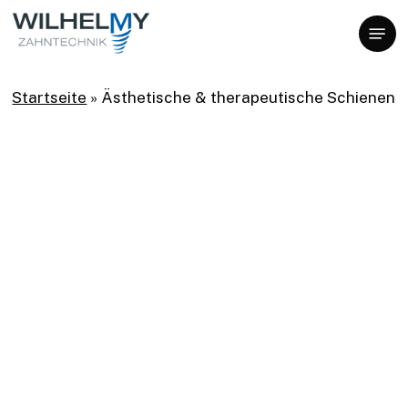
Skip
Menu
to
main
content
Startseite
»
Ästhetische & therapeutische Schienen